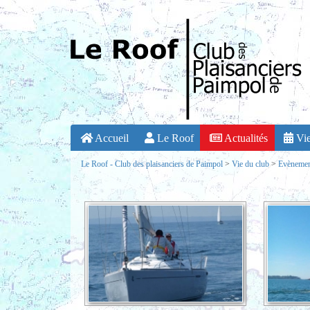
Accueil
Le Roof
Actualités
Vie
Le Roof - Club des plaisanciers de Paimpol
>
Vie du club
>
Evènement