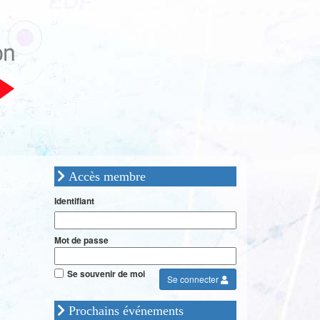
Accès membre
Identifiant
Mot de passe
Se souvenir de moi
Se connecter
Prochains événements