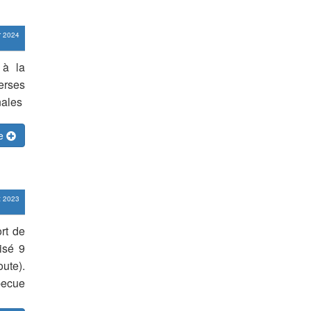
er 2024
 à la
erses
nales
te
t 2023
rt de
isé 9
ute).
rbecue