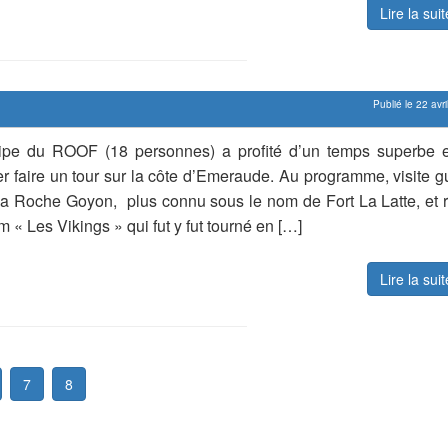
Lire la sui
Publié le 22 avr
ipe du ROOF (18 personnes) a profité d’un temps superbe 
ler faire un tour sur la côte d’Emeraude. Au programme, visite 
a Roche Goyon, plus connu sous le nom de Fort La Latte, et 
lm « Les Vikings » qui fut y fut tourné en […]
Lire la sui
7
8