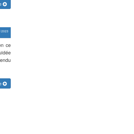
te
il 2023
en ce
guidée
rendu
te