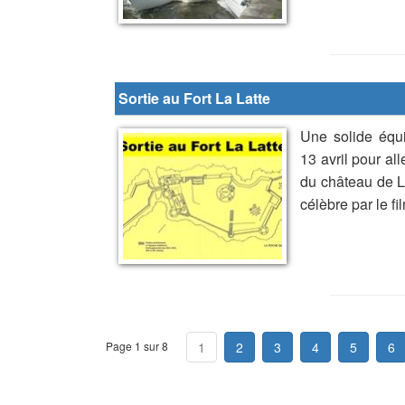
Sortie au Fort La Latte
Une solide équ
13 avril pour al
du château de L
célèbre par le fi
Page 1 sur 8
1
2
3
4
5
6