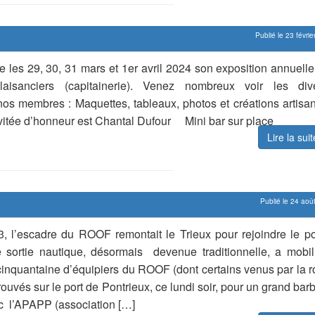
Publié le 23 févri
 les 29, 30, 31 mars et 1er avril 2024 son exposition annuelle
aisanciers (capitainerie). Venez nombreux voir les div
 nos membres : Maquettes, tableaux, photos et créations artisa
nvitée d’honneur est Chantal Dufour Mini bar sur place
Lire la sui
Publié le 24 aoû
, l’escadre du ROOF remontait le Trieux pour rejoindre le po
e sortie nautique, désormais devenue traditionnelle, a mobil
inquantaine d’équipiers du ROOF (dont certains venus par la ro
rouvés sur le port de Pontrieux, ce lundi soir, pour un grand ba
 l’APAPP (association […]