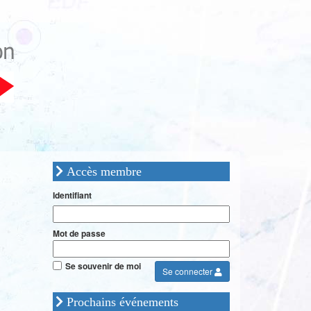
Accès membre
Identifiant
Mot de passe
Se souvenir de moi
Se connecter
Prochains événements