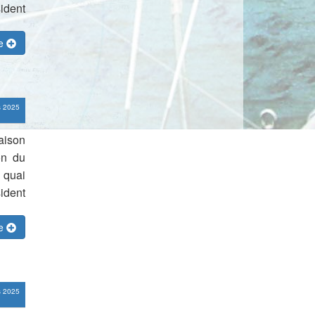
ident
te
s 2025
aison
on du
 quai
ident
te
s 2025