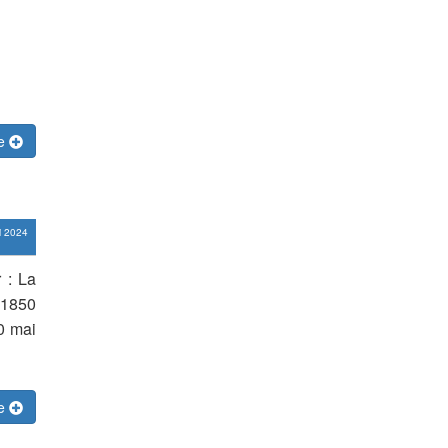
te
i 2024
 : La
– 1850
0 mai
te