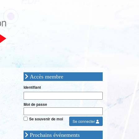
Accès membre
Identifiant
Mot de passe
Se souvenir de moi
Se connecter
Prochains événements